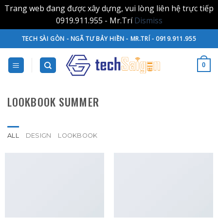
Trang web đang được xây dựng, vui lòng liên hệ trực tiếp
0919.911.955 - Mr.Trí
Dismiss
Skip
TECH SÀI GÒN - NGÃ TƯ BẢY HIỀN - MR.TRÍ - 0919.911.955
to
content
0
LOOKBOOK SUMMER
ALL
DESIGN
LOOKBOOK