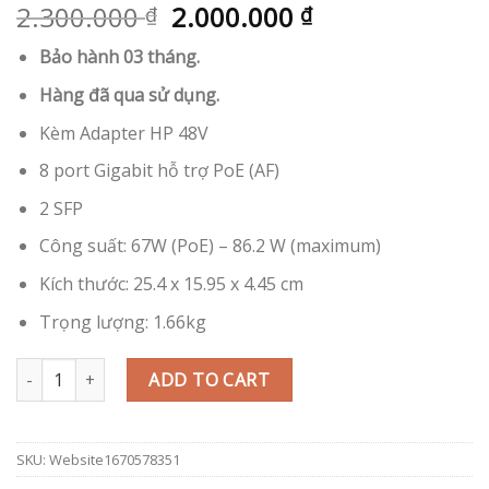
2.300.000
2.000.000
₫
₫
Bảo hành 03 tháng.
Hàng đã qua sử dụng.
Kèm Adapter HP 48V
8 port Gigabit hỗ trợ PoE (AF)
2 SFP
Công suất: 67W (PoE) – 86.2 W (maximum)
Kích thước: 25.4 x 15.95 x 4.45 cm
Trọng lượng: 1.66kg
Switch HP 2520-8G-PoE J9298A (67W) Layer 2 Managed quantity
ADD TO CART
SKU:
Website1670578351