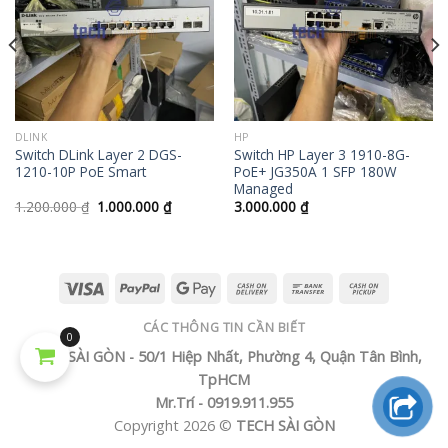
DLINK
HP
Switch DLink Layer 2 DGS-
Switch HP Layer 3 1910-8G-
1210-10P PoE Smart
PoE+ JG350A 1 SFP 180W
Managed
1.200.000
₫
1.000.000
₫
3.000.000
₫
CÁC THÔNG TIN CẦN BIẾT
0
TECH SÀI GÒN - 50/1 Hiệp Nhất, Phường 4, Quận Tân Bình,
TpHCM
Mr.Trí - 0919.911.955
Copyright 2026 ©
TECH SÀI GÒN