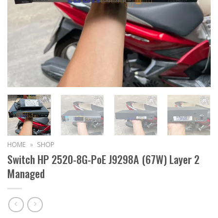
HOME
»
SHOP
Switch HP 2520-8G-PoE J9298A (67W) Layer 2
Managed