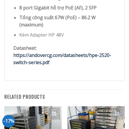
8 port Gigabit hỗ trợ PoE (AF), 2 SFP
Tổng công suất 67W (PoE) – 86.2 W
(maximum)
Kèm Adapter HP 48V
Datasheet:
https://andovercg.com/datasheets/hpe-2520-
switch-series.pdf
RELATED PRODUCTS
-17%