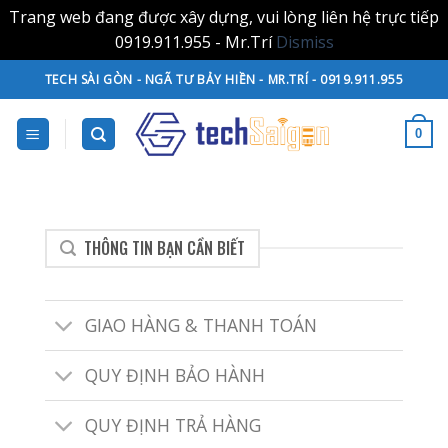
Trang web đang được xây dựng, vui lòng liên hệ trực tiếp
0919.911.955 - Mr.Trí
Dismiss
Skip
TECH SÀI GÒN - NGÃ TƯ BẢY HIỀN - MR.TRÍ - 0919.911.955
to
content
0
THÔNG TIN BẠN CẦN BIẾT
GIAO HÀNG & THANH TOÁN
QUY ĐỊNH BẢO HÀNH
QUY ĐỊNH TRẢ HÀNG