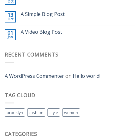
Oct
A Simple Blog Post
13
Oct
A Video Blog Post
01
Jan
RECENT COMMENTS
A WordPress Commenter
on
Hello world!
TAG CLOUD
brooklyn
fashion
style
women
CATEGORIES